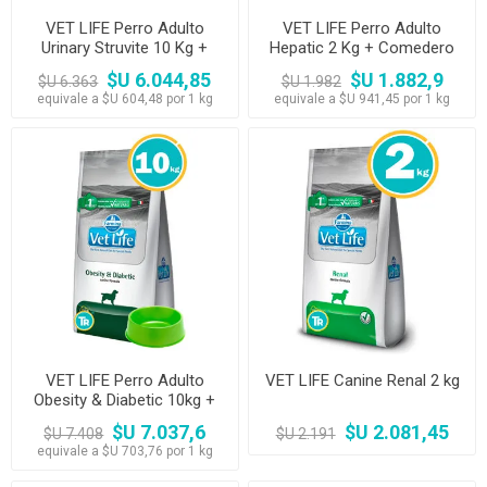
VET LIFE Perro Adulto
VET LIFE Perro Adulto
Urinary Struvite 10 Kg +
Hepatic 2 Kg + Comedero
Comedero
$U 6.044,85
$U 1.882,9
$U 6.363
$U 1.982
equivale a $U 604,48 por 1 kg
equivale a $U 941,45 por 1 kg
VET LIFE Perro Adulto
VET LIFE Canine Renal 2 kg
Obesity & Diabetic 10kg +
Comedero
$U 7.037,6
$U 2.081,45
$U 7.408
$U 2.191
equivale a $U 703,76 por 1 kg