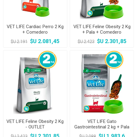
VET LIFE Cardiac Perro 2 Kg
VET LIFE Feline Obesity 2 Kg
+ Comedero
+ Pala + Comedero
$U 2.081,45
$U 2.301,85
$U 2.191
$U 2.423
VET LIFE Feline Obesity 2 Kg
VET LIFE Gato
- OUTLET
Gastrointestinal 2 kg + Pala
+ Comedero
$U 2.301,85
$U 1.983,6
$U 2.423
$U 2.088