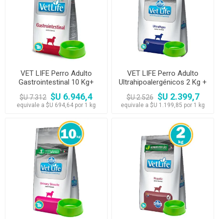
VET LIFE Perro Adulto
VET LIFE Perro Adulto
Gastrointestinal 10 Kg+
Ultrahipoalergénicos 2 Kg +
Comedero
Comedero
$U 6.946,4
$U 2.399,7
$U 7.312
$U 2.526
equivale a $U 694,64 por 1 kg
equivale a $U 1.199,85 por 1 kg