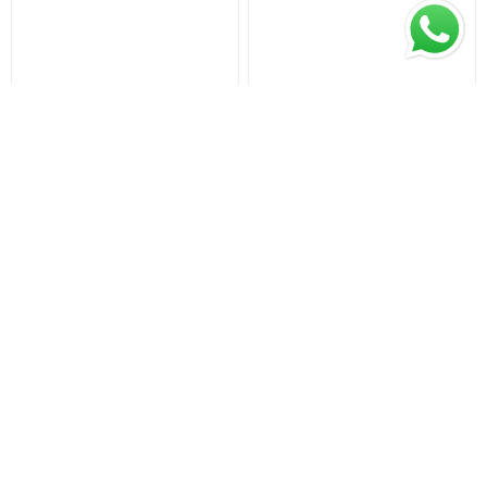
VET LIFE Perro Adulto
VET LIFE CANINE OBESITY
Hepatic 10 Kg + Comedero
& DIABETIC FISH 2KG +
PALA
$U 6.583,5
$U 1.868,65
$U 6.930
$U 1.967
equivale a $U 658,35 por 1 kg