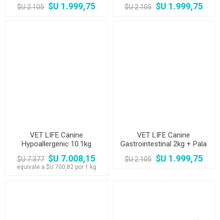
Comedero
OUTLET
$U 1.999,75
$U 1.999,75
$U 2.105
$U 2.105
VET LIFE Canine
VET LIFE Canine
Hypoallergenic 10.1kg
Gastrointestinal 2kg + Pala
Dosificadora
$U 7.008,15
$U 1.999,75
$U 7.377
$U 2.105
equivale a $U 700,82 por 1 kg