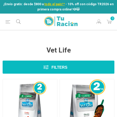
¡Envío gratis: desde $800 a
todo el país! *
- 10% off con código TR2026 en
primera compra online! ​🐶​🐱
0
¡Envío gratis: desde $800 a
todo el país! *
- 10% off con código TR2026 en
primera compra online! ​🐶​🐱
Vet Life
FILTERS