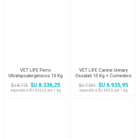
VET LIFE Perro
VET LIFE Canine Urinary
Ultrahipoalergénicos 10 Kg
Ossalati 10 Kg + Comedero
+ Comedero
$U 8.336,25
$U 6.935,95
$U 8.775
$U 7.301
equivale a $U 833,62 por 1 kg
equivale a $U 693,6 por 1 kg