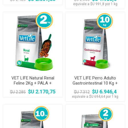
equivale a $U 991,8 por 1 kg
VET LIFE Natural Renal
VET LIFE Perro Adulto
Feline 2Kg + PALA +
Gastrointestinal 10 Kg +
COMEDERO
Comedero
$U 2.170,75
$U 6.946,4
$U 2.285
$U 7.312
equivale a $U 694,64 por 1 kg