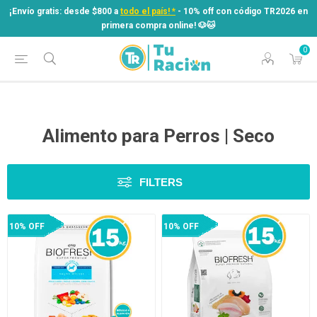
¡Envío gratis: desde $800 a
todo el país! *
- 10% off con código TR2026 en
primera compra online! ​🐶​🐱
0
¡Envío gratis: desde $800 a
todo el país! *
- 10% off con código TR2026 en
primera compra online! ​🐶​🐱
Alimento para Perros | Seco
FILTERS
10% OFF
10% OFF