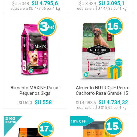
$U 4.795,6
$U 3.095,1
$U 5.048
$U 3.439
equivale a $U 479,56 por 1 kg
equivale a $U 147,39 por 1 kg
Alimento MAXINE Razas
Alimento NUTRIQUE Perro
Pequeños 3kgs
Cachorro Raza Grande 15
kg
$U 558
$U 4.734,32
$U 620
$U 4.983,5
equivale a $U 315,62 por 1 kg
10% OFF