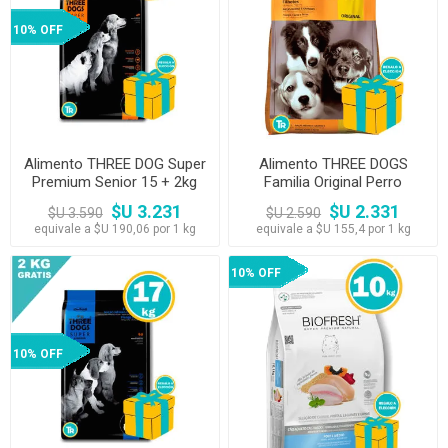
10% OFF
Alimento THREE DOG Super
Alimento THREE DOGS
Premium Senior 15 + 2kg
Familia Original Perro
Cachorros Razas Medias 15
$U 3.231
$U 2.331
$U 3.590
$U 2.590
kg
equivale a $U 190,06 por 1 kg
equivale a $U 155,4 por 1 kg
10% OFF
10% OFF