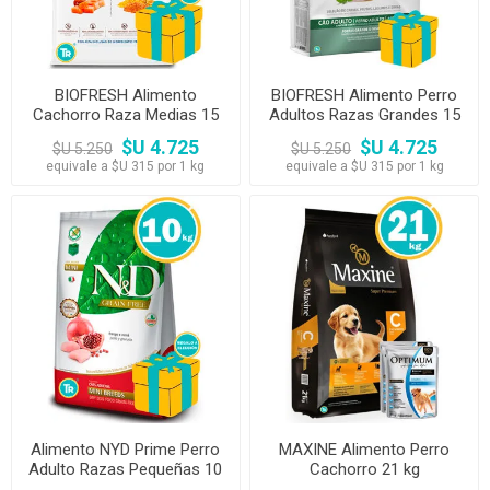
BIOFRESH Alimento
BIOFRESH Alimento Perro
Cachorro Raza Medias 15
Adultos Razas Grandes 15
kg
kg
$U 4.725
$U 4.725
$U 5.250
$U 5.250
equivale a $U 315 por 1 kg
equivale a $U 315 por 1 kg
Alimento NYD Prime Perro
MAXINE Alimento Perro
Adulto Razas Pequeñas 10
Cachorro 21 kg
kg