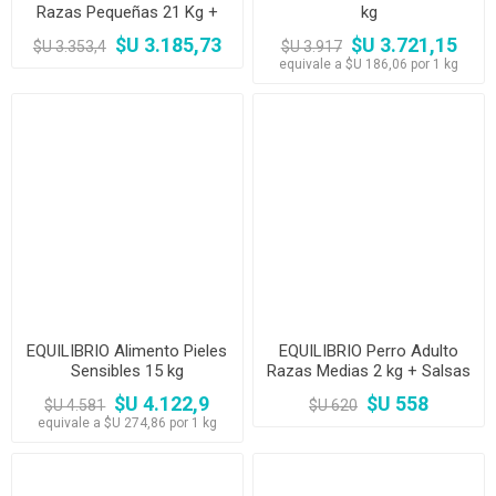
Razas Pequeñas 21 Kg +
kg
Envío
$U 3.185,73
$U 3.721,15
$U 3.353,4
$U 3.917
equivale a $U 186,06 por 1 kg
EQUILIBRIO Alimento Pieles
EQUILIBRIO Perro Adulto
Sensibles 15 kg
Razas Medias 2 kg + Salsas
$U 4.122,9
$U 558
$U 4.581
$U 620
equivale a $U 274,86 por 1 kg