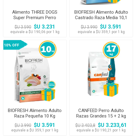
Alimento THREE DOGS
BIOFRESH Alimento Adulto
Super Premium Perro
Castrado Raza Media 10,1
Cachorros 15 + 2 kg
kg
$U 3.231
$U 3.591
$U 3.590
$U 3.990
equivale a $U 190,06 por 1 kg
equivale a $U 359,1 por 1 kg
10% OFF
BIOFRESH Alimento Adulto
CANFEED Perro Adulto
Raza Pequeña 10 Kg
Razas Grandes 15 + 2 kg
$U 3.591
$U 3.233,61
$U 3.990
$U 3.403,8
equivale a $U 359,1 por 1 kg
equivale a $U 190,21 por 1 kg