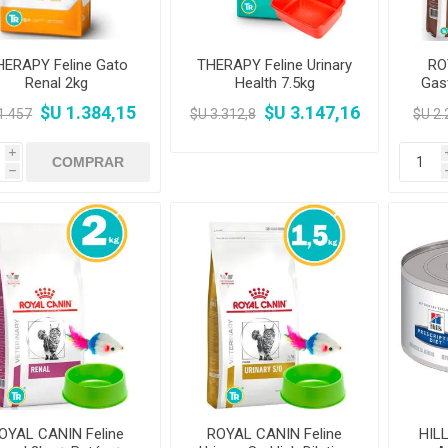
HERAPY Feline Gato
THERAPY Feline Urinary
RO
Renal 2kg
Health 7.5kg
Gast
Ra
$U 1.384,15
$U 3.147,16
1.457
$U 3.312,8
$U 2.
i
h
OYAL CANIN Feline
ROYAL CANIN Feline
HIL