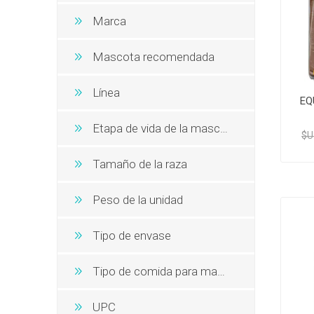
Snacks, 
Nero
Dietas V
Marca
Dietas V
Orijen
Acana
Mascota recomendada
MV Holli
Línea
EQ
Etapa de vida de la mascota
$U
Tamaño de la raza
Peso de la unidad
Tipo de envase
Tipo de comida para mascotas
UPC