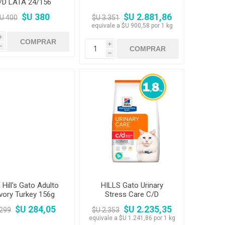
/D LATA 24/156
GRAMOS
$U 380
$U 2.881,86
U 400
$U 3.351
equivale a $U 900,58 por 1 kg
i
i
h
h
 Hill's Gato Adulto
HILLS Gato Urinary
vory Turkey 156g
Stress Care C/D
Multicare 1,8kg
$U 284,05
$U 2.235,35
 299
$U 2.353
equivale a $U 1.241,86 por 1 kg