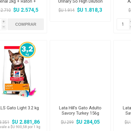
enal 2kg + Ratón +
Urinary So High Dilution
A
Comedero
1.5kg + Ratón +
$U 2.574,5
$U 1.818,3
 2.710
$U 1.914
$
Comedero
i
h
LLS Gato Light 3.2 kg
Lata Hill's Gato Adulto
Lata
Savory Turkey 156g
Sa
$U 2.881,86
$U 284,05
3.351
$U 299
$U
vale a $U 900,58 por 1 kg