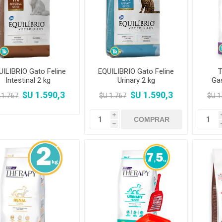
Premios y Patés
Transportadoras
Medic
Primocao
Estética e H
eterinarias
Comedero y Bebedero
Kat Bom
N&D
eterinarias
Juguetes
Estétic
Biofresh
Antipulgas y
tijeras)
Juguetes
Cachorreiros
Vet Life
Collares y Arneses
Three Dogs &
Artículos P
Antipu
Chapitas identificatorias
Three Cats
Monello Bites
Rascadores
day
Shampoos
Artícu
Camas, Cuchas y
YowUp!
Chapitas Identificatorias
Colchonetas
UILIBRIO Gato Feline
EQUILIBRIO Gato Feline
T
Intestinal 2 kg
Urinary 2 kg
Gas
Camas y Cuchas
Casillas
$U 1.590,3
$U 1.590,3
 1.767
$U 1.767
$U 1
i
h