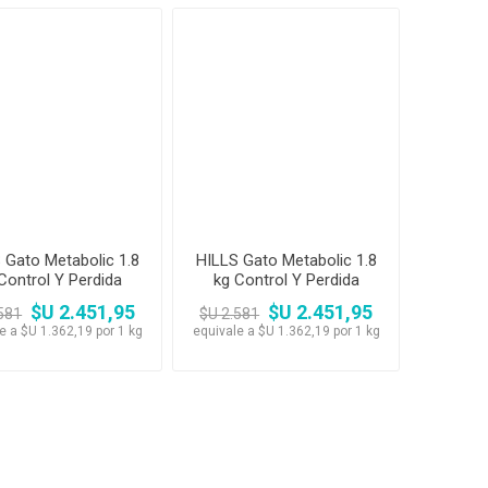
 Gato Metabolic 1.8
HILLS Gato Metabolic 1.8
Control Y Perdida
kg Control Y Perdida
so a Largo Plazo
Peso a Largo Plazo +
$U 2.451,95
$U 2.451,95
581
$U 2.581
Pala
e a $U 1.362,19 por 1 kg
equivale a $U 1.362,19 por 1 kg