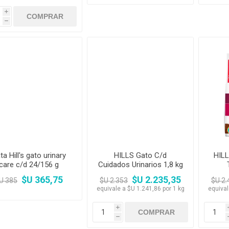
i
h
ta Hill's gato urinary
HILLS Gato C/d
HILL
care c/d 24/156 g
Cuidados Urinarios 1,8 kg
+ Pala
TRAS
$U 365,75
$U 2.235,35
U 385
$U 2.353
$U 2.
equivale a $U 1.241,86 por 1 kg
equival
i
h