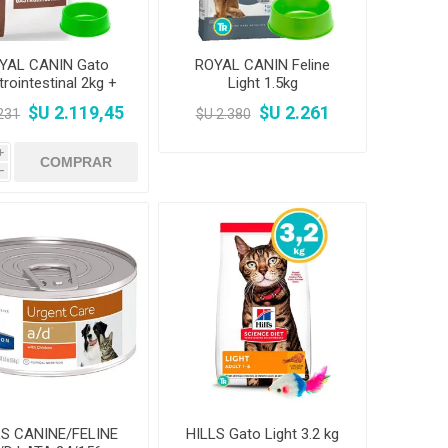
YAL CANIN Gato
ROYAL CANIN Feline
rointestinal 2kg +
Light 1.5kg
tón + Comedero
$U 2.119,45
$U 2.261
231
$U 2.380
i
h
LS CANINE/FELINE
HILLS Gato Light 3.2 kg