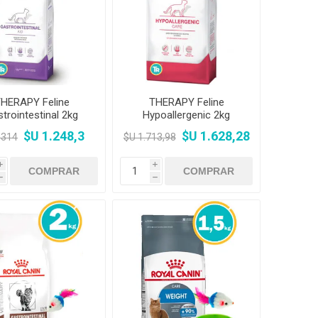
amentos
igiene
a (Cepillos, peines y
 Antiparasitarios
ostoperatorio
lgas y Antiparasitarios
los Postoperatorio
HERAPY Feline
THERAPY Feline
trointestinal 2kg
Hypoallergenic 2kg
$U 1.248,3
$U 1.628,28
.314
$U 1.713,98
i
i
h
h