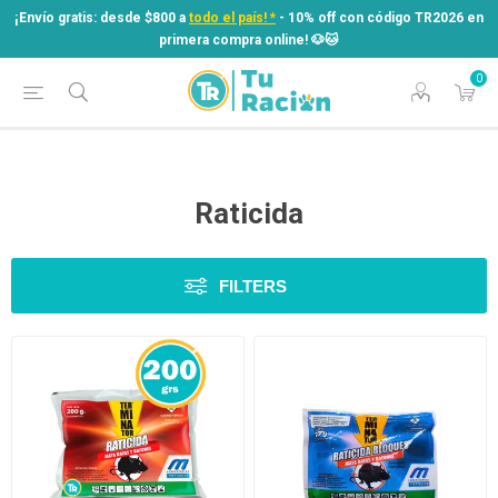
¡Envío gratis: desde $800 a
todo el país! *
- 10% off con código TR2026 en
primera compra online! ​🐶​🐱
0
¡Envío gratis: desde $800 a
todo el país! *
- 10% off con código TR2026 en
primera compra online! ​🐶​🐱
Raticida
FILTERS