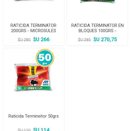
RATICIDA TERMINATOR
RATICIDA TERMINATOR EN
200GRS - MICROSULES
BLOQUES 100GRS -
MICROSULES
$U 266
$U 270,75
$U 280
$U 285
Raticida Termineitor 50grs
$U 114
$U 120