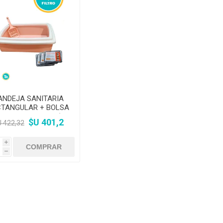
ANDEJA SANITARIA
CTANGULAR + BOLSA
LTRO ARENA GATO(10
$U 401,2
 422,32
UNIDADES)
i
h