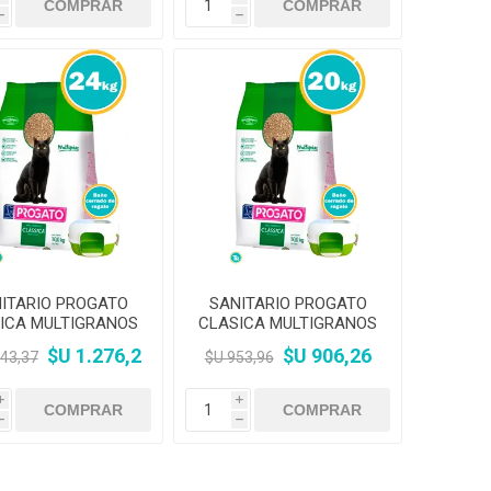
h
h
ITARIO PROGATO
SANITARIO PROGATO
ICA MULTIGRANOS
CLASICA MULTIGRANOS
24KG KIT
20KG KIT
$U 1.276,2
$U 906,26
343,37
$U 953,96
i
i
h
h