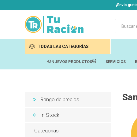
¡Envío grat
TODAS LAS CATEGORÍAS
🐶NUEVOS PRODUCTOS🐱
SERVICIOS
Marcas Recomendadas
Perros
Gatos
San
Rango de precios
Sadenir
Roedor
Caracol
Otros Animales
Max
In Stock
Jardinería
Aliment
Aliment
Equilíbri
Alimento
Alimento
Naturali
Categorías
Snacks, 