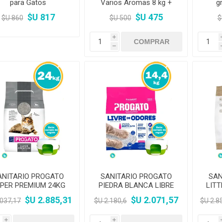
para Gatos
Varios Aromas 8 kg +
g
Pala Sanitaria MURANO
$U 817
$U 475
$U 860
$U 500
$
i
h
ANITARIO PROGATO
SANITARIO PROGATO
SAN
PER PREMIUM 24KG
PIEDRA BLANCA LIBRE
LIT
KIT
DE OLOR 14.4KG KIT
$U 2.885,31
$U 2.071,57
.037,17
$U 2.180,6
$U 2.8
i
i