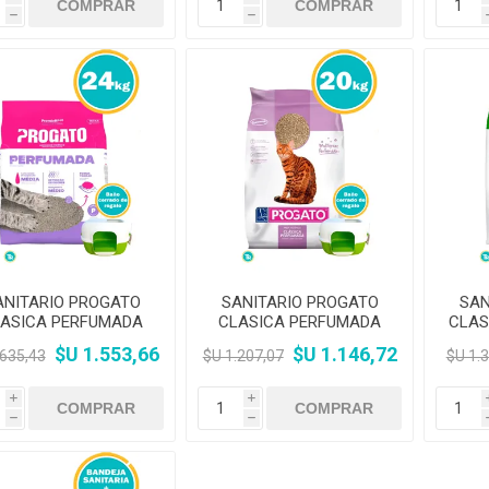
h
h
ANITARIO PROGATO
SANITARIO PROGATO
SAN
ASICA PERFUMADA
CLASICA PERFUMADA
CLAS
24KG KIT
20KG KIT
$U 1.553,66
$U 1.146,72
.635,43
$U 1.207,07
$U 1.
i
i
h
h