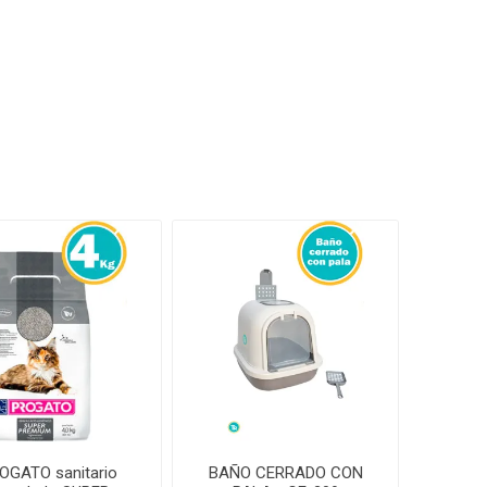
amentos
igiene
a (Cepillos, peines y
 Antiparasitarios
ostoperatorio
lgas y Antiparasitarios
los Postoperatorio
OGATO sanitario
BAÑO CERRADO CON