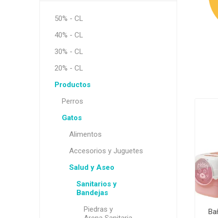
Snacks, 
Nero
Dietas V
50% - CL
Dietas V
Orijen
40% - CL
Acana
MV Holli
30% - CL
20% - CL
Productos
Perros
Gatos
Alimentos
Accesorios y Juguetes
Salud y Aseo
Sanitarios y
Bandejas
Piedras y
Ba