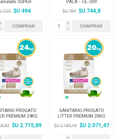
ranulado SUPER
PALA - CE-209
PREMIUM 4KG
$U 494
$U 744,8
U 520
$U 784
i
i
h
h
ITARIO PROGATO
SANITARIO PROGATO
TER PREMIUM 24KG
LITTER PREMIUM 20KG
KIT
KIT
$U 2.715,89
$U 2.071,47
58,83
$U 2.180,49
i
i