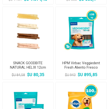
pequeños 5-10kg
SNACK GOODBITE
HPM Virbac Veggiedent
NATURAL HELIX 12cm
Fresh Aliento Fresco
Protector Dental Para Razas
$U 80,35
$U 895,85
$U 84,58
$U 943
Grandes