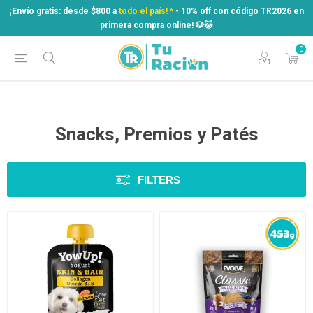
¡Envío gratis: desde $800 a
todo el país! *
- 10% off con código TR2026 en
primera compra online! ​🐶​🐱
0
¡Envío gratis: desde $800 a
todo el país! *
- 10% off con código TR2026 en
primera compra online! ​🐶​🐱
Snacks, Premios y Patés
FILTERS