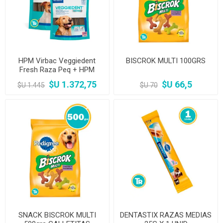
HPM Virbac Veggiedent
BISCROK MULTI 100GRS
Fresh Raza Peq + HPM
Virbac Veggiedent Fresh
$U 1.372,75
$U 66,5
$U 1.445
$U 70
Raza Grande
SNACK BISCROK MULTI
DENTASTIX RAZAS MEDIAS