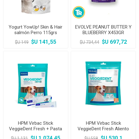
Yogurt YowUp! Skin & Hair
EVOLVE PEANUT BUTTER Y
salmón Perro 115grs
BLUEBERRY X453GR
$U 141,55
$U 697,72
$U 149
$U 734,44
HPM Virbac Stick
HPM Virbac Stick
VeggieDent Fresh + Pasta
VeggieDent Fresh Aliento
Dental C.E.T. HPM Virbac
Fresco para perros
$U 1.074,45
$U 530,1
$U 1.131
$U 558