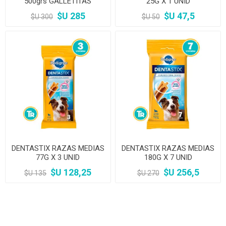
500grs GALLETITAS
25G X 1 UNID
$U 285
$U 47,5
$U 300
$U 50
DENTASTIX RAZAS MEDIAS
DENTASTIX RAZAS MEDIAS
77G X 3 UNID
180G X 7 UNID
$U 128,25
$U 256,5
$U 135
$U 270