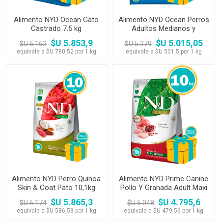
Alimento NYD Ocean Gato
Alimento NYD Ocean Perros
Castrado 7.5 kg
Adultos Medianos y
Grandes 10 kg
$U 5.853,9
$U 5.015,05
$U 6.162
$U 5.279
equivale a $U 780,52 por 1 kg
equivale a $U 501,5 por 1 kg
Alimento NYD Perro Quinoa
Alimento NYD Prime Canine
Skin & Coat Pato 10,1kg
Pollo Y Granada Adult Maxi
10 kg
$U 5.865,3
$U 4.795,6
$U 6.174
$U 5.048
equivale a $U 586,53 por 1 kg
equivale a $U 479,56 por 1 kg