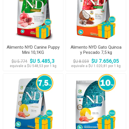
Alimento NYD Canine Puppy
Alimento NYD Gato Quinoa
Mini 10,1KG
y Pescado 7,5 kg
$U 5.485,3
$U 7.656,05
$U 5.774
$U 8.059
equivale a $U 548,53 por 1 kg
equivale a $U 1.020,81 por 1 kg