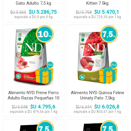
Gato Adulto 7,5 kg
Kitten 7.5kg
$U 5.286,75
$U 5.470,1
$U 5.565
$U 5.758
equivale a $U 0 por 0 kg
equivale a $U 729,35 por 1 kg
Alimento NYD Prime Perro
Alimento NYD Quinoa Feline
Adulto Razas Pequeñas 10
Urinaty Pato 7,5kg
kg
$U 4.795,6
$U 6.026,8
$U 5.048
$U 6.344
equivale a $U 479,56 por 1 kg
equivale a $U 803,57 por 1 kg