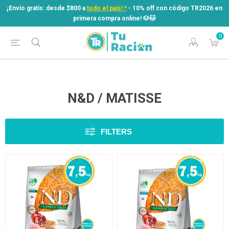
¡Envío gratis: desde $800 a
todo el país! *
- 10% off con código TR2026 en
primera compra online! ​🐶​🐱
0
¡Envío gratis: desde $800 a
todo el país! *
- 10% off con código TR2026 en
primera compra online! ​🐶​🐱
N&D / MATISSE
FILTERS