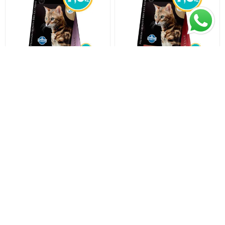
MATISSE Alimento
MATISSE Alimento Frango y
Castrado Cordero 7,5Kg
Arroz 7,5Kg
$U 2.367,4
$U 2.098,55
$U 2.492
$U 2.209
equivale a $U 315,65 por 1 kg
equivale a $U 279,81 por 1 kg