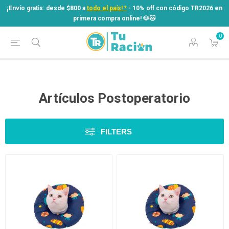
¡Envío gratis: desde $800 a
todo el país! *
- 10% off con código TR2026 en
primera compra online! ​🐶​🐱
0
¡Envío gratis: desde $800 a
todo el país! *
- 10% off con código TR2026 en
primera compra online! ​🐶​🐱
Artículos Postoperatorio
FILTERS