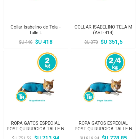
Collar Isabelino de Tela -
COLLAR ISABELINO TELA M
Talle L
(ABT-414)
$U 418
$U 351,5
$U 440
$U 370
ROPA GATOS ESPECIAL
ROPA GATOS ESPECIAL
POST QUIRURGICA TALLE N
POST QUIRURGICA TALLE N
1
2
$U 713,94
$U 778,85
$U 751,52
$U 819,84