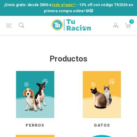
¡Envío gratis: desde $800 a
todo el país! *
- 10% off con código TR2026 en
primera compra online! ​🐶​🐱
0
¡Envío gratis: desde $800 a
todo el país! *
- 10% off con código TR2026 en
primera compra online! ​🐶​🐱
Productos
PERROS
GATOS