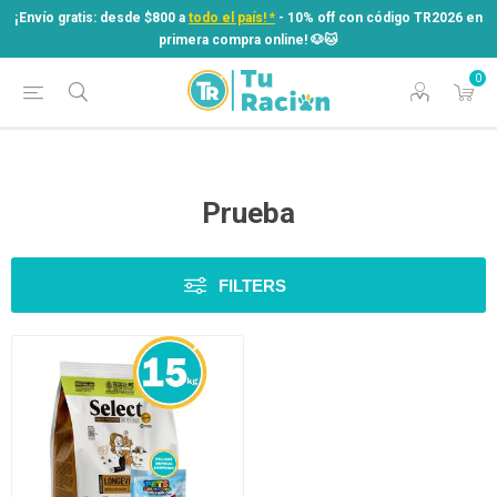
¡Envío gratis: desde $800 a
todo el país! *
- 10% off con código TR2026 en
primera compra online! ​🐶​🐱
0
¡Envío gratis: desde $800 a
todo el país! *
- 10% off con código TR2026 en
primera compra online! ​🐶​🐱
Prueba
FILTERS