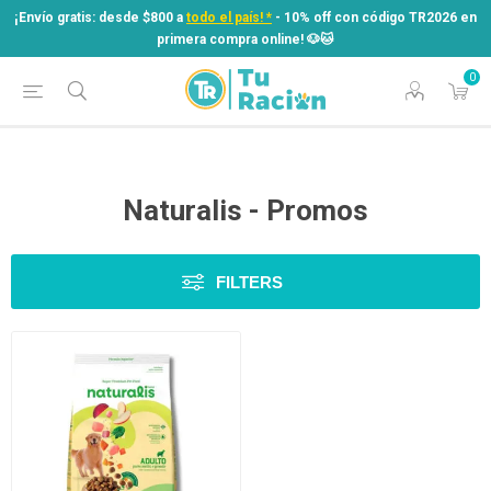
¡Envío gratis: desde $800 a
todo el país! *
- 10% off con código TR2026 en
primera compra online! ​🐶​🐱
0
¡Envío gratis: desde $800 a
todo el país! *
- 10% off con código TR2026 en
primera compra online! ​🐶​🐱
Naturalis - Promos
FILTERS