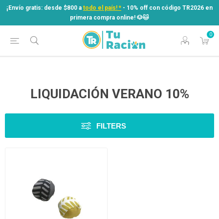
¡Envío gratis: desde $800 a
todo el país! *
- 10% off con código TR2026 en
primera compra online! ​🐶​🐱
0
¡Envío gratis: desde $800 a
todo el país! *
- 10% off con código TR2026 en
primera compra online! ​🐶​🐱
LIQUIDACIÓN VERANO 10%
FILTERS