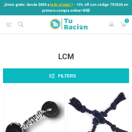
¡Envío gratis: desde $800 a
todo el país! *
- 10% off con código TR2026 en
primera compra online! ​🐶​🐱
0
¡Envío gratis: desde $800 a
todo el país! *
- 10% off con código TR2026 en
primera compra online! ​🐶​🐱
LCM
FILTERS