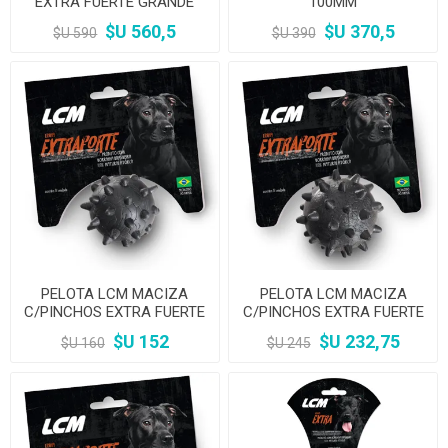
EXTRA FUERTE GRANDE
100MM
150MM
$U 560,5
$U 370,5
$U 590
$U 390
PELOTA LCM MACIZA
PELOTA LCM MACIZA
C/PINCHOS EXTRA FUERTE
C/PINCHOS EXTRA FUERTE
P 45MM
M 55MM
$U 152
$U 232,75
$U 160
$U 245