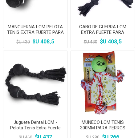
MANCUERNA LCM PELOTA
CABO DE GUERRA LCM
TENIS EXTRA FUERTE PARA
EXTRA FUERTE PARA
PERROS
PERROS
$U 408,5
$U 408,5
$U 430
$U 430
Juguete Dental LCM -
MUÑECO LCM TENIS
Pelota Tenis Extra Fuerte
300MM PARA PERROS
$U 437
$U 266
$U 460
$U 280