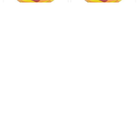
PELOTA LCM MACIZA DOG
PELOTA LCM MACIZA BIG
60MM
DOG 75MM
$U 156,75
$U 313,5
$U 165
$U 330
PELOTA LCM MACIZA
PELOTA MACIZA LCM
SUPER BIG DOG 100MM
EXTRA FUERTE MEDIANA
55MM
$U 551
$U 156,75
$U 580
$U 165