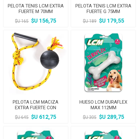
PELOTA TENIS LCM EXTRA
PELOTA TENIS LCM EXTRA
FUERTE M 70MM
FUERTE G 75MM
$U 156,75
$U 179,55
$U 165
$U 189
PELOTA LCM MACIZA
HUESO LCM DURAFLEX
EXTRA FUERTE CON
MAX 112MM
CUERDA 80MM
$U 612,75
$U 289,75
$U 645
$U 305