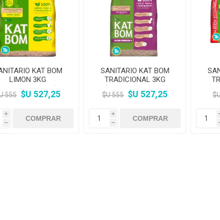
Premios y Patés
Transportadoras
Medic
Primocao
Estética e H
eterinarias
Comedero y Bebedero
Kat Bom
N&D
eterinarias
Juguetes
Estétic
Biofresh
Antipulgas y
tijeras)
Juguetes
Cachorreiros
Vet Life
Collares y Arneses
Three Dogs &
Artículos P
Antipu
Chapitas identificatorias
Three Cats
Monello Bites
Rascadores
day
Shampoos
Artícu
Camas, Cuchas y
YowUp!
Chapitas Identificatorias
Colchonetas
ANITARIO KAT BOM
SANITARIO KAT BOM
SAN
LIMON 3KG
TRADICIONAL 3KG
TR
Camas y Cuchas
Casillas
(BIODEGRADABLE)
(BIODEGRADABLE)
$U 527,25
$U 527,25
U 555
$U 555
$U
i
i
h
h