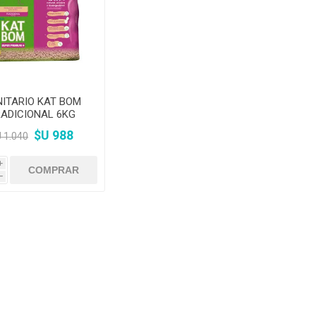
amentos
igiene
a (Cepillos, peines y
 Antiparasitarios
ostoperatorio
lgas y Antiparasitarios
los Postoperatorio
ITARIO KAT BOM
ADICIONAL 6KG
$U 988
 1.040
i
h