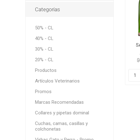
Snacks, 
Nero
Dietas V
Categorías
Dietas V
Orijen
Acana
50% - CL
MV Holli
40% - CL
S
30% - CL
20% - CL
$
Productos
Artículos Veterinarios
Promos
Marcas Recomendadas
Collares y pipetas dominal
Cuchas, camas, casillas y
colchonetas
Virbac Gato y Perro - Promo