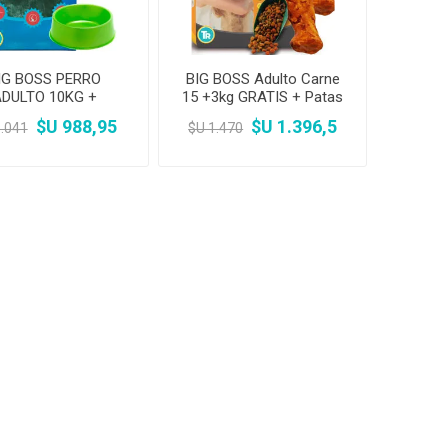
IG BOSS PERRO
BIG BOSS Adulto Carne
ADULTO 10KG +
15 +3kg GRATIS + Patas
omedero + Pala
de pollo + Pala
$U 988,95
$U 1.396,5
1.041
$U 1.470