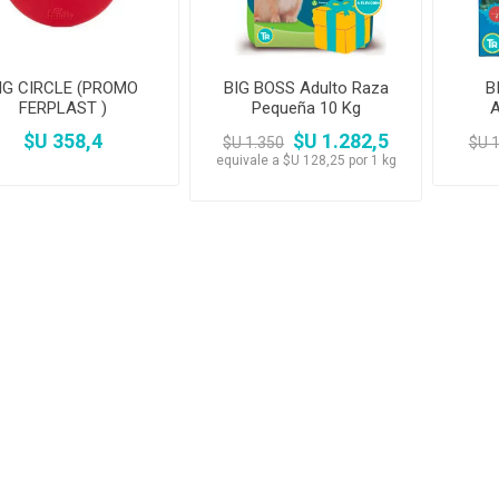
IG CIRCLE (PROMO
BIG BOSS Adulto Raza
B
FERPLAST )
Pequeña 10 Kg
C
$U 358,4
$U 1.282,5
$U 1.350
$U 
equivale a $U 128,25 por 1 kg