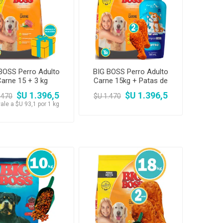
amentos
igiene
a (Cepillos, peines y
 Antiparasitarios
ostoperatorio
lgas y Antiparasitarios
los Postoperatorio
BOSS Perro Adulto
BIG BOSS Perro Adulto
Carne 15 + 3 kg
Carne 15kg + Patas de
pollo + Shampoo
$U 1.396,5
$U 1.396,5
.470
$U 1.470
ale a $U 93,1 por 1 kg