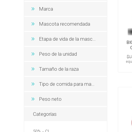
Snacks, 
Nero
Dietas V
Marca
Dietas V
Orijen
Acana
Mascota recomendada
MV Holli
Etapa de vida de la mascota
BI
Peso de la unidad
$U
equ
Tamaño de la raza
Tipo de comida para mascotas
Peso neto
Categorías
50% - CL