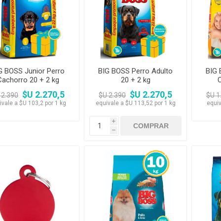
Premios y Patés
Transportadoras
Medic
Primocao
Estética e H
eterinarias
Comedero y Bebedero
Kat Bom
N&D
eterinarias
Juguetes
Estétic
Biofresh
Antipulgas y
tijeras)
Juguetes
Cachorreiros
Vet Life
Collares y Arneses
Three Dogs &
Artículos P
Antipu
Chapitas identificatorias
Three Cats
Monello Bites
Rascadores
day
Shampoos
Artícu
Camas, Cuchas y
YowUp!
Chapitas Identificatorias
Colchonetas
G BOSS Junior Perro
BIG BOSS Perro Adulto
BIG 
Cachorro 20 + 2 kg
20 + 2 kg
Camas y Cuchas
Casillas
$U 2.270,5
$U 2.270,5
 2.390
$U 2.390
$U 1
ivale a $U 103,2 por 1 kg
equivale a $U 113,52 por 1 kg
equiv
i
h