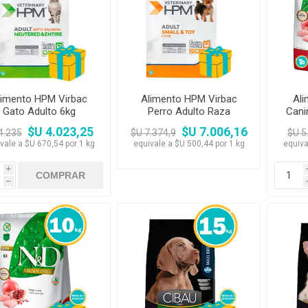
Premios y Patés
Transportadoras
Medic
Primocao
Estética e H
eterinarias
Comedero y Bebedero
Kat Bom
N&D
eterinarias
Juguetes
Estétic
Biofresh
Antipulgas y
tijeras)
Juguetes
Cachorreiros
Vet Life
Collares y Arneses
Three Dogs &
Artículos P
Antipu
Chapitas identificatorias
Three Cats
Monello Bites
Rascadores
day
Shampoos
Artícu
Camas, Cuchas y
YowUp!
Chapitas Identificatorias
Colchonetas
limento HPM Virbac
Alimento HPM Virbac
Al
Gato Adulto 6kg
Perro Adulto Raza
Cani
Camas y Cuchas
Casillas
Pequeña y Mini 14kg
A
$U 4.023,25
$U 7.006,16
4.235
$U 7.374,9
$U 5
vale a $U 670,54 por 1 kg
equivale a $U 500,44 por 1 kg
equiva
i
h