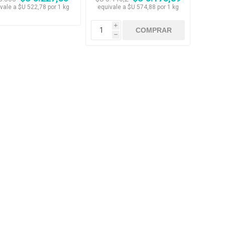
colchoneta HPM
vale a $U 522,78 por 1 kg
equivale a $U 574,88 por 1 kg
i
h