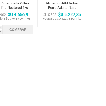
Virbac Gato Kitten
Alimento HPM Virbac
 Pre Neutered 6kg
Perro Adulto Raza
Pequeña y Mini 10 kg
$U 4.656,9
$U 5.227,85
.902
$U 5.503
le a $U 776,15 por 1 kg
equivale a $U 522,78 por 1 kg
i
h