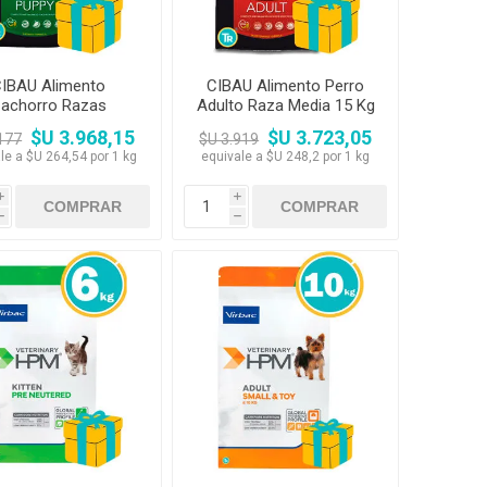
IBAU Alimento
CIBAU Alimento Perro
achorro Razas
Adulto Raza Media 15 Kg
Medianas 15 kg
$U 3.968,15
$U 3.723,05
177
$U 3.919
le a $U 264,54 por 1 kg
equivale a $U 248,2 por 1 kg
i
i
h
h