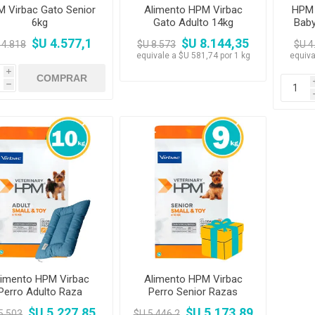
 Virbac Gato Senior
Alimento HPM Virbac
HPM 
6kg
Gato Adulto 14kg
Baby
$U 4.577,1
$U 8.144,35
 4.818
$U 8.573
$U 4
equivale a $U 581,74 por 1 kg
equiva
i
h
limento HPM Virbac
Alimento HPM Virbac
Perro Adulto Raza
Perro Senior Razas
queña y Mini 10 kg +
Pequeñas y Mini 9 kg
$U 5.227,85
$U 5.173,89
5.503
$U 5.446,2