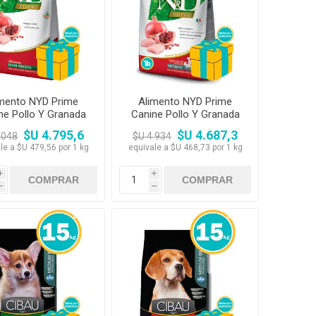
amentos
igiene
a (Cepillos, peines y
 Antiparasitarios
ostoperatorio
lgas y Antiparasitarios
los Postoperatorio
imento NYD Prime
Alimento NYD Prime
ne Pollo Y Granada
Canine Pollo Y Granada
dult Maxi 10 kg
Adult Medium 10 kg
$U 4.795,6
$U 4.687,3
.048
$U 4.934
le a $U 479,56 por 1 kg
equivale a $U 468,73 por 1 kg
i
i
h
h