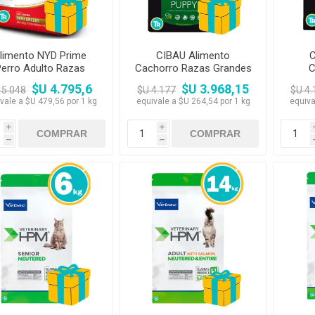
limento NYD Prime
CIBAU Alimento
C
erro Adulto Razas
Cachorro Razas Grandes
C
Pequeñas 10 kg
15 kg
$U 4.795,6
$U 3.968,15
 5.048
$U 4.177
$U 4.
vale a $U 479,56 por 1 kg
equivale a $U 264,54 por 1 kg
equiva
i
i
h
h