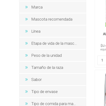
Snacks, 
Nero
Dietas V
Marca
Dietas V
Orijen
Acana
Mascota recomendada
MV Holli
Línea
A
Etapa de vida de la mascota
$U 
equi
Peso de la unidad
Tamaño de la raza
Sabor
Tipo de envase
Tipo de comida para mascotas