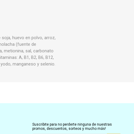
 soja, huevo en polvo, arroz,
emolacha (fuente de
na, metionina, sal, carbonato
itaminas: A, B1, B2, B6, B12,
bre, yodo, manganeso y selenio.
Suscribite para no perderte ninguna de nuestras
promos, descuentos, sorteos y mucho más!