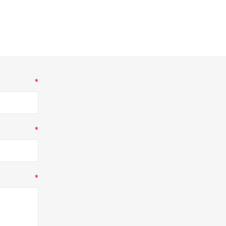
*
*
*