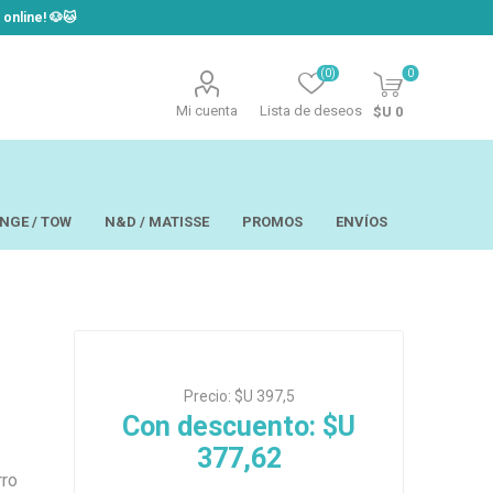
line! ​🐶​🐱
(0)
0
Mi cuenta
Lista de deseos
$U 0
NGE / TOW
N&D / MATISSE
PROMOS
ENVÍOS
t
Laor
USAPET
Precio:
$U 397,5
Hill´s
TOW - Taste of
eo
Ropa
the Wild
Con descuento:
$U
 y Aseo
Brain Plus
377,62
os y
Monge
rios y Bandejas
Big Boss
tos
ro
Pro Pac