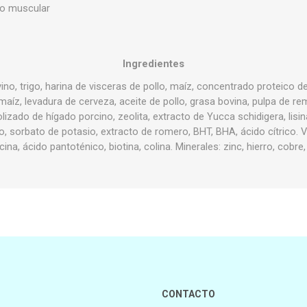
to muscular
Ingredientes
no, trigo, harina de visceras de pollo, maíz, concentrado proteico de
 maíz, levadura de cerveza, aceite de pollo, grasa bovina, pulpa de r
olizado de hígado porcino, zeolita, extracto de Yucca schidigera, lisi
o, sorbato de potasio, extracto de romero, BHT, BHA, ácido cítrico. V
niacina, ácido pantoténico, biotina, colina. Minerales: zinc, hierro, co
CONTACTO