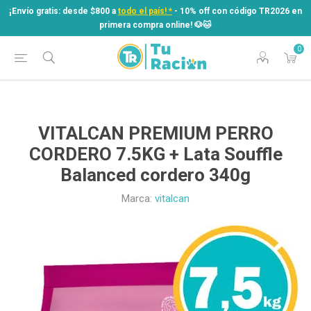
¡Envío gratis: desde $800 a
todo el país! *
- 10% off con código TR2026 en
primera compra online! ​🐶​🐱
0
¡Envío gratis: desde $800 a
todo el país! *
- 10% off con código TR2026 en
primera compra online! ​🐶​🐱
VITALCAN PREMIUM PERRO
CORDERO 7.5KG + Lata Souffle
Balanced cordero 340g
Marca:
vitalcan