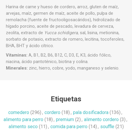
Harina de carne y hueso de cordero, arroz, gluten de maíz,
arvejas, maíz, germen de maíz, aceite de pollo, pulpa de
remolacha (fuente de fructooligosacáridos), hidrolizado de
hígado porcino, aceite de pescado, levadura de cerveza,
zeolita, extracto de
Yucca schidigera
, sal, lisina, metionina,
sorbato de potasio, extracto de romero, lecitina, tocoferoles,
BHA, BHT y ácido cítrico.
Vitaminas:
A, B1, B2, B6, B12, C, D3, E, K3, ácido fólico,
niacina, ácido pantoténico, biotina y colina.
Minerales:
zinc, hierro, cobre, yodo, manganeso y selenio.
Etiquetas
comedero
(296)
,
cordero
(18)
,
pala dosificadora
(136)
,
alimento para perro
(18)
,
premium
(2)
,
alimento cordero
(3)
,
alimento seco
(11)
,
comida para perro
(14)
,
souffle
(21)