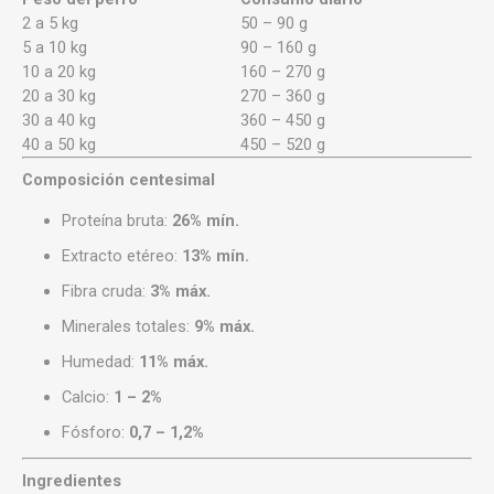
2 a 5 kg
50 – 90 g
5 a 10 kg
90 – 160 g
10 a 20 kg
160 – 270 g
20 a 30 kg
270 – 360 g
30 a 40 kg
360 – 450 g
40 a 50 kg
450 – 520 g
Composición centesimal
Proteína bruta:
26% mín.
Extracto etéreo:
13% mín.
Fibra cruda:
3% máx.
Minerales totales:
9% máx.
Humedad:
11% máx.
Calcio:
1 – 2%
Fósforo:
0,7 – 1,2%
Ingredientes