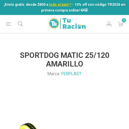
¡Envío gratis: desde $800 a
todo el país! *
- 10% off con código TR2026 en
primera compra online! ​🐶​🐱
0
¡Envío gratis: desde $800 a
todo el país! *
- 10% off con código TR2026 en
primera compra online! ​🐶​🐱
SPORTDOG MATIC 25/120
AMARILLO
Marca:
FERPLAST