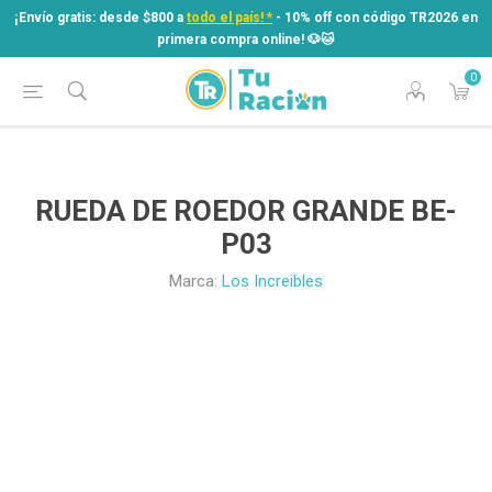
¡Envío gratis: desde $800 a
todo el país! *
- 10% off con código TR2026 en
primera compra online! ​🐶​🐱
0
¡Envío gratis: desde $800 a
todo el país! *
- 10% off con código TR2026 en
primera compra online! ​🐶​🐱
RUEDA DE ROEDOR GRANDE BE-
P03
Marca:
Los Increibles