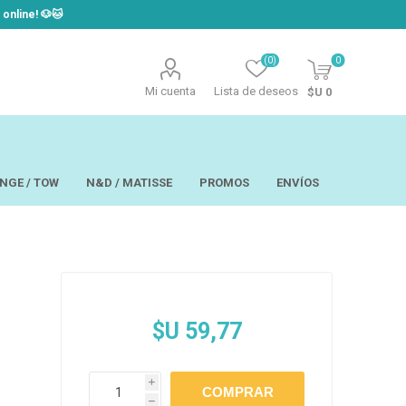
line! ​🐶​🐱
(0)
0
Mi cuenta
Lista de deseos
$U 0
NGE / TOW
N&D / MATISSE
PROMOS
ENVÍOS
t
Laor
USAPET
$U 59,77
Hill´s
TOW - Taste of
eo
Ropa
the Wild
 y Aseo
Brain Plus
os y
Monge
rios y Bandejas
Big Boss
i
tos
Pro Pac
h