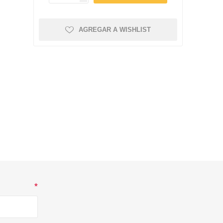
amentos
igiene
a (Cepillos, peines y
 Antiparasitarios
AGREGAR A WISHLIST
ostoperatorio
lgas y Antiparasitarios
los Postoperatorio
*