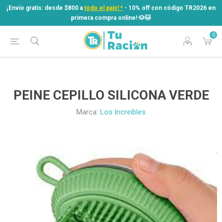
¡Envío gratis: desde $800 a
todo el país! *
- 10% off con código TR2026 en
primera compra online! ​🐶​🐱
0
¡Envío gratis: desde $800 a
todo el país! *
- 10% off con código TR2026 en
primera compra online! ​🐶​🐱
PEINE CEPILLO SILICONA VERDE
Marca:
Los Increibles