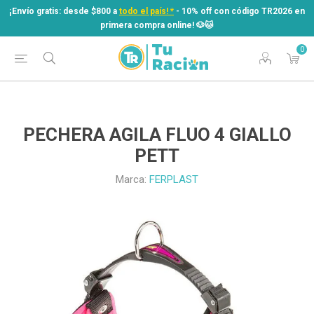
¡Envío gratis: desde $800 a
todo el país! *
- 10% off con código TR2026 en
primera compra online! ​🐶​🐱
0
¡Envío gratis: desde $800 a
todo el país! *
- 10% off con código TR2026 en
primera compra online! ​🐶​🐱
PECHERA AGILA FLUO 4 GIALLO
PETT
Marca:
FERPLAST