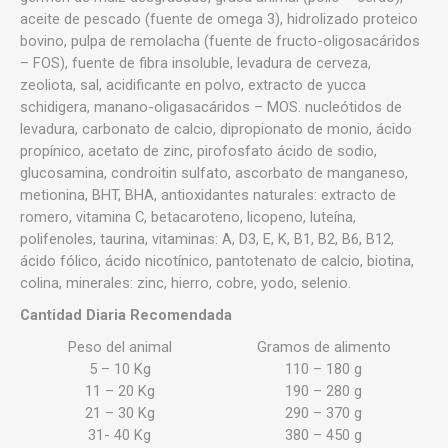
aceite de pescado (fuente de omega 3), hidrolizado proteico
bovino, pulpa de remolacha (fuente de fructo-oligosacáridos
– FOS), fuente de fibra insoluble, levadura de cerveza,
zeoliota, sal, acidificante en polvo, extracto de yucca
schidigera, manano-oligasacáridos – MOS. nucleótidos de
levadura, carbonato de calcio, dipropionato de monio, ácido
propínico, acetato de zinc, pirofosfato ácido de sodio,
glucosamina, condroitin sulfato, ascorbato de manganeso,
metionina, BHT, BHA, antioxidantes naturales: extracto de
romero, vitamina C, betacaroteno, licopeno, luteína,
polifenoles, taurina, vitaminas: A, D3, E, K, B1, B2, B6, B12,
ácido fólico, ácido nicotínico, pantotenato de calcio, biotina,
colina, minerales: zinc, hierro, cobre, yodo, selenio.
Cantidad Diaria Recomendada
Peso del animal
Gramos de alimento
5 – 10 Kg
110 – 180 g
11 – 20 Kg
190 – 280 g
21 – 30 Kg
290 – 370 g
31- 40 Kg
380 – 450 g