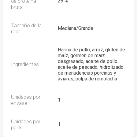
de proteína
26 %
bruta
Tamaño de la
Mediana/Grande
raza
Harina de pollo, arroz, gluten de
maíz, germen de maíz
desgrasado, aceite de pollo ,
Ingredientes
aceite de pescado, hidrolizado
de menudencias porcinas y
aviares, pulpa de remolacha
Unidades por
1
envase
Unidades por
1
pack