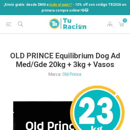
¡Envío gratis: desde $800 a
todo el país! *
- 10% off con código TR2026 en
primera compra online! ​🐶​🐱
0
¡Envío gratis: desde $800 a
todo el país! *
- 10% off con código TR2026 en
primera compra online! ​🐶​🐱
OLD PRINCE Equilibrium Dog Ad
Med/Gde 20kg + 3kg + Vasos
Marca:
Old Prince