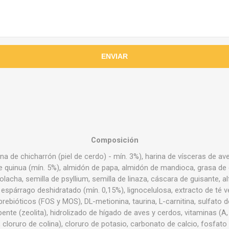
Composición
na de chicharrón (piel de cerdo) - mín. 3%), harina de vísceras de av
de quinua (mín. 5%), almidón de papa, almidón de mandioca, grasa de c
acha, semilla de psyllium, semilla de linaza, cáscara de guisante, al
 espárrago deshidratado (mín. 0,15%), lignocelulosa, extracto de té ve
prebióticos (FOS y MOS), DL-metionina, taurina, L-carnitina, sulfato d
nte (zeolita), hidrolizado de hígado de aves y cerdos, vitaminas (A, D
o, cloruro de colina), cloruro de potasio, carbonato de calcio, fosfat