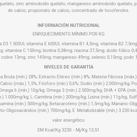
quelato, zinc aminoácido quelato, manganeso aminoácido quelato, pr
de calcio, propionato de calcio, concentrado de tocoferoles.
INFORMACIÓN NUTRICIONAL
ENRIQUECIMIENTO MÍNIMO POR KG
a D3 1.500UI; vitamina E 600UI; vitamina B1 4,5mg; vitamina B2 7,5m
 vitamina C 150mg; biotina 0,38mg; niacina 37,5mg; ácido fólico 0,
 cobre 13mg; zinc 145mg; manganeso 49mg; selenio 0,15mg; yodo 1
NIVELES DE GARANTÍA
Bruta (mín.) 28%; Extracto Etéreo (mín.) 8%; Materia Fibrosa (máx.)
; Calcio (máx.) 1,5%; Fósforo (mín.) 0,6%; Sodio (mín.) 2.000mg/kg; P
mega 6 (mín.) 10g/kg; Omega 3 (mín.) 2.500mg/kg; DHA + EPA (mín.
.) 1.000mg/kg; L-Carnitina (mín.) 200mg/kg; Lisina (mín.) 11g/kg; Sulf
samina (mín.) 500mg/kg; Betacaroteno (mín.) 1,5mg/kg; Manano-Olig
to-Oligosacáridos (mín.) 700mg/kg; E. Metabolizable (mín.) 3.230 kca
valor energético
EM Kcal/Kg 3230 - Mj/Kg 13,51