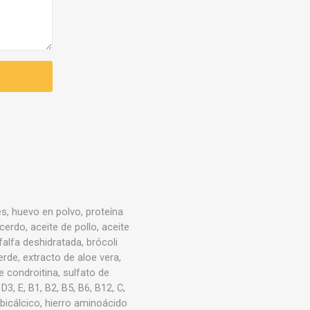
es, huevo en polvo, proteína
erdo, aceite de pollo, aceite
falfa deshidratada, brócoli
rde, extracto de aloe vera,
e condroitina, sulfato de
3, E, B1, B2, B5, B6, B12, C,
o bicálcico, hierro aminoácido