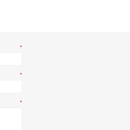
*
*
*