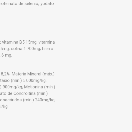
oteinato de selenio, yodato
g; vitamina B5 15mg; vitamina
45mg; colina 1.700mg; hierro
,6 mg.
 8,2%; Materia Mineral (máx.)
otasio (mín.) 5.000mg/kg;
) 900mg/kg; Metionina (mín.)
ato de Condroitina (mín.)
osacáridos (mín.) 240mg/kg;
l/kg.