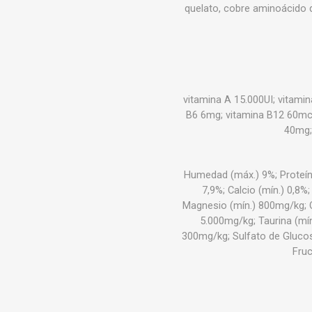
quelato, cobre aminoácido 
vitamina A 15.000UI; vitamin
B6 6mg; vitamina B12 60mcg;
40mg;
Humedad (máx.) 9%; Proteína 
7,9%; Calcio (mín.) 0,8%
Magnesio (mín.) 800mg/kg; O
5.000mg/kg; Taurina (mín
300mg/kg; Sulfato de Gluco
Fruc