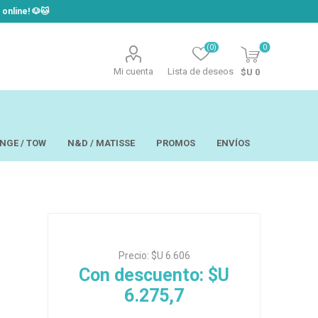
line! ​🐶​🐱
(0)
0
Mi cuenta
Lista de deseos
$U 0
NGE / TOW
N&D / MATISSE
PROMOS
ENVÍOS
t
Laor
USAPET
Precio:
$U 6.606
Hill´s
TOW - Taste of
eo
Ropa
the Wild
Con descuento:
$U
 y Aseo
Brain Plus
6.275,7
os y
Monge
rios y Bandejas
Big Boss
tos
Pro Pac