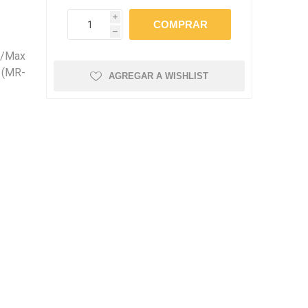
amentos
igiene
i
a (Cepillos, peines y
 Antiparasitarios
h
ostoperatorio
d/Max
lgas y Antiparasitarios
 (MR-
AGREGAR A WISHLIST
los Postoperatorio