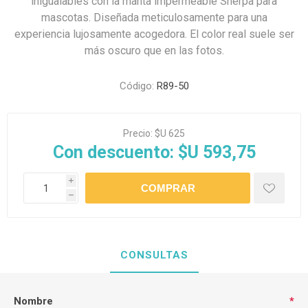
inigualables con la manta impermeable Sherpa para
mascotas. Diseñada meticulosamente para una
experiencia lujosamente acogedora. El color real suele ser
más oscuro que en las fotos.
Código:
R89-50
Precio:
$U 625
Con descuento:
$U 593,75
i
h
CONSULTAS
Nombre
*