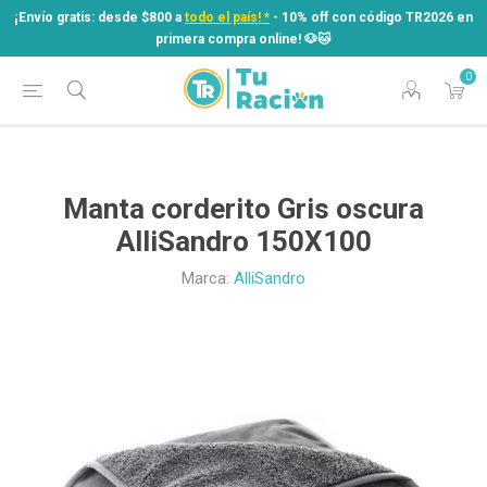
¡Envío gratis: desde $800 a
todo el país! *
- 10% off con código TR2026 en
primera compra online! ​🐶​🐱
0
¡Envío gratis: desde $800 a
todo el país! *
- 10% off con código TR2026 en
primera compra online! ​🐶​🐱
Manta corderito Gris oscura
AlliSandro 150X100
Marca:
AlliSandro