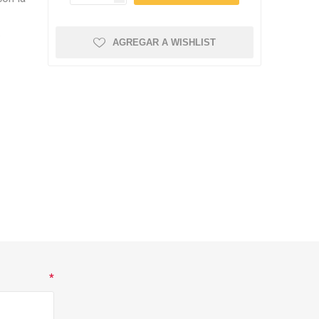
amentos
igiene
a (Cepillos, peines y
.
 Antiparasitarios
AGREGAR A WISHLIST
ostoperatorio
lgas y Antiparasitarios
los Postoperatorio
*