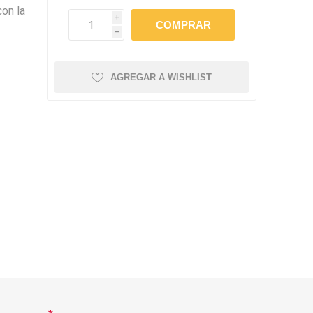
amentos
igiene
on la
i
a (Cepillos, peines y
 Antiparasitarios
h
.
ostoperatorio
lgas y Antiparasitarios
AGREGAR A WISHLIST
los Postoperatorio