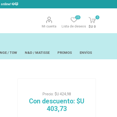
line! ​🐶​🐱
(0)
0
Mi cuenta
Lista de deseos
$U 0
NGE / TOW
N&D / MATISSE
PROMOS
ENVÍOS
t
Laor
USAPET
Precio:
$U 424,98
Hill´s
TOW - Taste of
eo
Ropa
the Wild
Con descuento:
$U
 y Aseo
Brain Plus
403,73
os y
Monge
rios y Bandejas
Big Boss
tos
Pro Pac