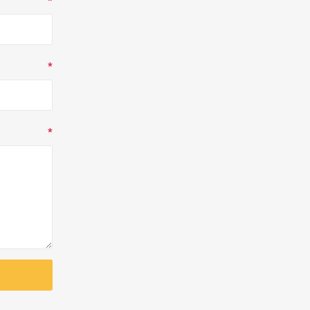
*
*
*