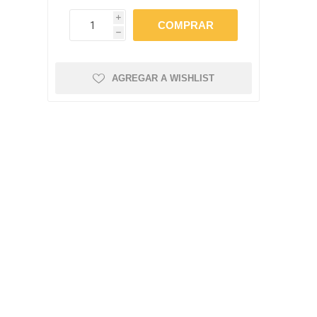
amentos
igiene
i
a (Cepillos, peines y
 Antiparasitarios
h
ostoperatorio
lgas y Antiparasitarios
AGREGAR A WISHLIST
los Postoperatorio