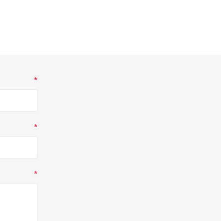
*
*
*