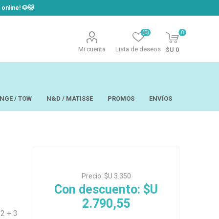
line! ​🐶​🐱
(0)
0
Mi cuenta
Lista de deseos
$U 0
NGE / TOW
N&D / MATISSE
PROMOS
ENVÍOS
t
Laor
USAPET
Precio:
$U 3.350
Hill´s
TOW - Taste of
eo
Ropa
the Wild
Con descuento:
$U
 y Aseo
Brain Plus
2.790,55
os y
Monge
rios y Bandejas
Big Boss
tos
2 + 3
Pro Pac