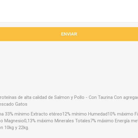
roteínas de alta calidad de Salmon y Pollo - Con Taurina Con agreg
Pescado Gatos
teína 33% mínimo Extracto etéreo12% mínimo Humedad10% máximo F
 Magnesio0,13% máximo Minerales Totales7% máximo Energía metab
n 10kg y 22kg.