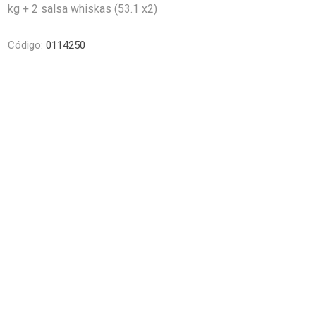
Premios y Patés
Transportadoras
Medic
Primocao
kg + 2 salsa whiskas (53.1 x2)
Estética e H
eterinarias
Comedero y Bebedero
Kat Bom
N&D
eterinarias
Juguetes
Estétic
Biofresh
Antipulgas y
tijeras)
Juguetes
Cachorreiros
Vet Life
Código:
0114250
Collares y Arneses
Three Dogs &
Artículos P
Antipu
Chapitas identificatorias
Three Cats
Monello Bites
Rascadores
day
Shampoos
Artícu
Camas, Cuchas y
YowUp!
Chapitas Identificatorias
Colchonetas
Camas y Cuchas
Casillas