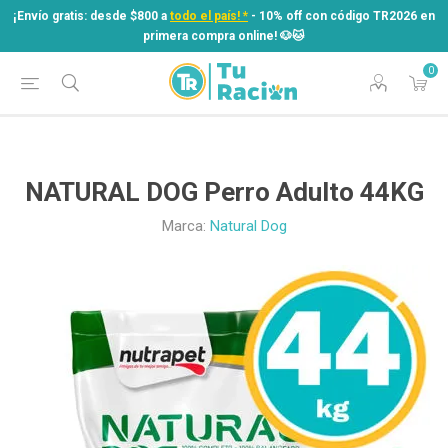
¡Envío gratis: desde $800 a
todo el país! *
- 10% off con código TR2026 en
primera compra online! ​🐶​🐱
0
¡Envío gratis: desde $800 a
todo el país! *
- 10% off con código TR2026 en
primera compra online! ​🐶​🐱
NATURAL DOG Perro Adulto 44KG
Marca:
Natural Dog