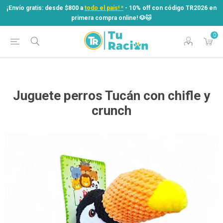
¡Envío gratis: desde $800 a
todo el país! *
- 10% off con código TR2026 en
primera compra online! ​🐶​🐱
0
¡Envío gratis: desde $800 a
todo el país! *
- 10% off con código TR2026 en
primera compra online! ​🐶​🐱
Juguete perros Tucán con chifle y
crunch