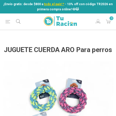
¡Envío gratis: desde $800 a
todo el país! *
- 10% off con código TR2026 en
primera compra online! ​🐶​🐱
0
¡Envío gratis: desde $800 a
todo el país! *
- 10% off con código TR2026 en
primera compra online! ​🐶​🐱
JUGUETE CUERDA ARO Para perros