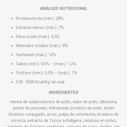
ANÁLISIS NUTRICIONAL
Proteína bruta (mín.): 28%
Extracto etéreo (mín.): 7%
Fibra cruda (máx.): 4,5%
Minerales totales (máx.): 8%
Humedad (máx.): 10%
Calcio (mín.): 0,6% – (máx.): 1,2%
Fósforo (mín.): 0,5% – (máx.): 1%
E.M.: 3000 Kcal/Kg tal cual
INGREDIENTES
Harina de subproductos de pollo, sebo de pollo, albúmina,
aceite de pescado, hidrolizado proteico de pollo, ácido
linoleico conjugado, arroz, pulpa de remolacha, levadura de
cerveza, extracto de Yucca schidigera, celulosa en polvo,
extracto de Garcinia cambogia, cáscara de soya, zeolita, sal,