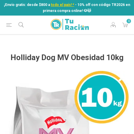
¡Envío gratis: desde $800 a
todo el país! *
- 10% off con código TR2026 en
primera compra online! ​🐶​🐱
0
¡Envío gratis: desde $800 a
todo el país! *
- 10% off con código TR2026 en
primera compra online! ​🐶​🐱
Holliday Dog MV Obesidad 10kg