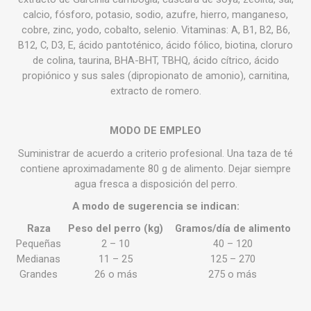
calcio, fósforo, potasio, sodio, azufre, hierro, manganeso,
cobre, zinc, yodo, cobalto, selenio. Vitaminas: A, B1, B2, B6,
B12, C, D3, E, ácido pantoténico, ácido fólico, biotina, cloruro
de colina, taurina, BHA-BHT, TBHQ, ácido cítrico, ácido
propiónico y sus sales (dipropionato de amonio), carnitina,
extracto de romero.
MODO DE EMPLEO
Suministrar de acuerdo a criterio profesional. Una taza de té
contiene aproximadamente 80 g de alimento. Dejar siempre
agua fresca a disposición del perro.
A modo de sugerencia se indican:
Raza
Peso del perro (kg)
Gramos/día de alimento
Pequeñas
2 – 10
40 – 120
Medianas
11 – 25
125 – 270
Grandes
26 o más
275 o más