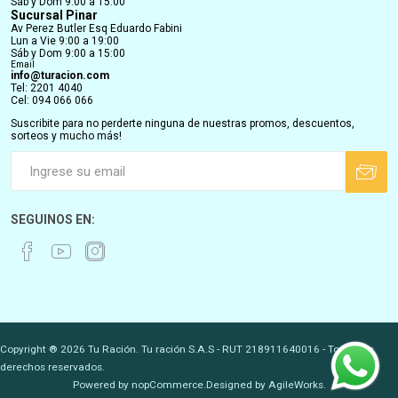
Sáb y Dom 9:00 a 15:00
Sucursal Pinar
Av Perez Butler Esq Eduardo Fabini
Lun a Vie 9:00 a 19:00
Sáb y Dom 9:00 a 15:00
Email
info@turacion.com
Tel: 2201 4040
Cel: 094 066 066
Suscribite para no perderte ninguna de nuestras promos, descuentos,
sorteos y mucho más!
SEGUINOS EN:
Copyright ® 2026 Tu Ración. Tu ración S.A.S - RUT 218911640016 - Todos los
derechos reservados.
Powered by
nopCommerce.
Designed by
AgileWorks.