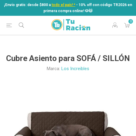
¡Envío gratis: desde $800 a
todo el país! *
- 10% off con código TR2026 en
primera compra online! ​🐶​🐱
0
¡Envío gratis: desde $800 a
todo el país! *
- 10% off con código TR2026 en
primera compra online! ​🐶​🐱
Cubre Asiento para SOFÁ / SILLÓN
Marca:
Los Increibles