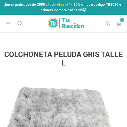
¡Envío gratis: desde $800 a
todo el país! *
- 10% off con código TR2026 en
primera compra online! ​🐶​🐱
0
¡Envío gratis: desde $800 a
todo el país! *
- 10% off con código TR2026 en
primera compra online! ​🐶​🐱
COLCHONETA PELUDA GRIS TALLE
L