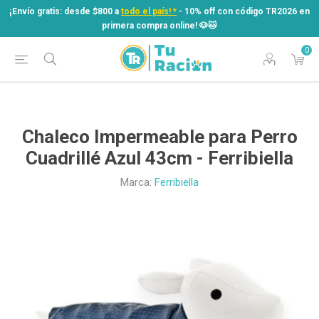
¡Envío gratis: desde $800 a
todo el país! *
- 10% off con código TR2026 en
primera compra online! ​🐶​🐱
0
¡Envío gratis: desde $800 a
todo el país! *
- 10% off con código TR2026 en
primera compra online! ​🐶​🐱
Chaleco Impermeable para Perro
Cuadrillé Azul 43cm - Ferribiella
Marca:
Ferribiella