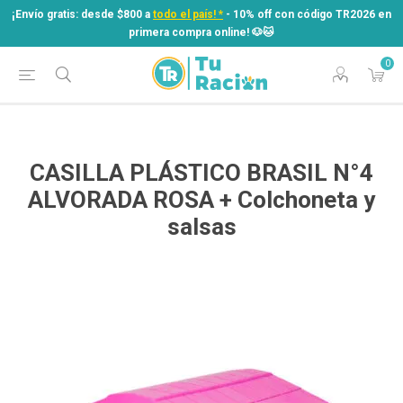
¡Envío gratis: desde $800 a
todo el país! *
- 10% off con código TR2026 en
primera compra online! ​🐶​🐱
0
¡Envío gratis: desde $800 a
todo el país! *
- 10% off con código TR2026 en
primera compra online! ​🐶​🐱
CASILLA PLÁSTICO BRASIL N°4
ALVORADA ROSA + Colchoneta y
salsas