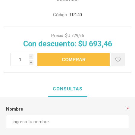
Código:
TR140
Precio:
$U 729,96
Con descuento:
$U 693,46
i
h
CONSULTAS
Nombre
*