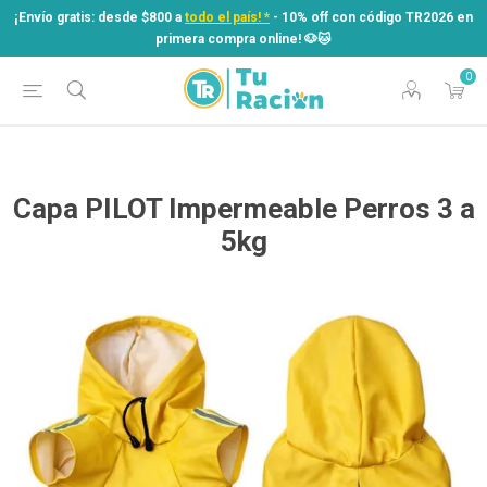
¡Envío gratis: desde $800 a
todo el país! *
- 10% off con código TR2026 en
primera compra online! ​🐶​🐱
0
¡Envío gratis: desde $800 a
todo el país! *
- 10% off con código TR2026 en
primera compra online! ​🐶​🐱
Capa PILOT Impermeable Perros 3 a
5kg