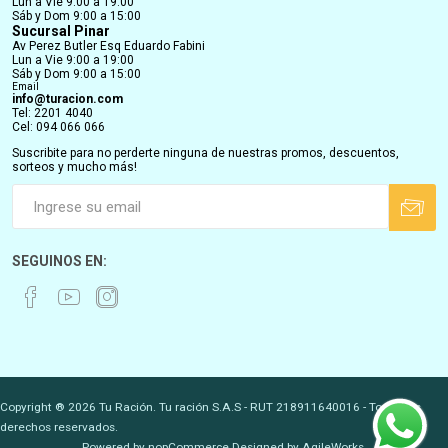
Lun a Vie 9:00 a 19:00
Sáb y Dom 9:00 a 15:00
Sucursal Pinar
Av Perez Butler Esq Eduardo Fabini
Lun a Vie 9:00 a 19:00
Sáb y Dom 9:00 a 15:00
Email
info@turacion.com
Tel: 2201 4040
Cel: 094 066 066
Suscribite para no perderte ninguna de nuestras promos, descuentos,
sorteos y mucho más!
SEGUINOS EN:
Copyright ® 2026 Tu Ración. Tu ración S.A.S - RUT 218911640016 - Todos los
derechos reservados.
Powered by
nopCommerce.
Designed by
AgileWorks.