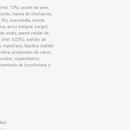
(mín. 15%), aceite de aves
erdo, harina de chicharrón,
. 5%), manzanilla, menta
a, arroz integral, sorgo),
de sodio, pared celular de
 (mín. 0,03%), sulfato de
-triptófano, Bacillus subtilis
colina, propionato de calcio,
nocobre, organohierro,
ncentrado de tocoferoles y
dad -
-- -