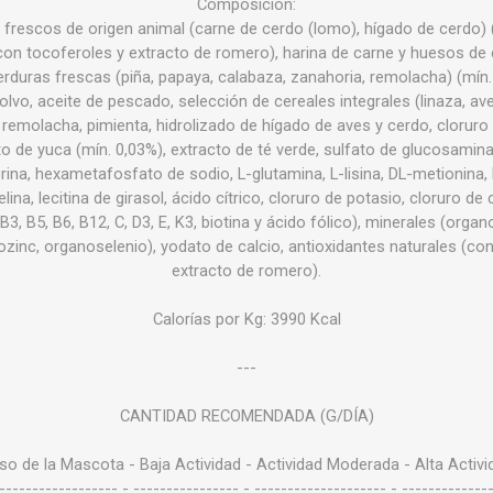
Composición:
 frescos de origen animal (carne de cerdo (lomo), hígado de cerdo) 
on tocoferoles y extracto de romero), harina de carne y huesos de c
erduras frescas (piña, papaya, calabaza, zanahoria, remolacha) (mín
lvo, aceite de pescado, selección de cereales integrales (linaza, aven
 remolacha, pimienta, hidrolizado de hígado de aves y cerdo, cloruro 
cto de yuca (mín. 0,03%), extracto de té verde, sulfato de glucosamina
rina, hexametafosfato de sodio, L-glutamina, L-lisina, DL-metionina, L
lina, lecitina de girasol, ácido cítrico, cloruro de potasio, cloruro de 
 B3, B5, B6, B12, C, D3, E, K3, biotina y ácido fólico), minerales (orga
nc, organoselenio), yodato de calcio, antioxidantes naturales (co
extracto de romero).
Calorías por Kg: 3990 Kcal
---
CANTIDAD RECOMENDADA (G/DÍA)
so de la Mascota - Baja Actividad - Actividad Moderada - Alta Activi
------------------- - ---------------- - -------------------- - --------------