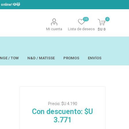
line! ​🐶​🐱
(0)
0
Mi cuenta
Lista de deseos
$U 0
NGE / TOW
N&D / MATISSE
PROMOS
ENVÍOS
t
Laor
USAPET
Precio:
$U 4.190
Hill´s
TOW - Taste of
eo
Ropa
the Wild
Con descuento:
$U
 y Aseo
Brain Plus
3.771
os y
Monge
rios y Bandejas
Big Boss
tos
Pro Pac