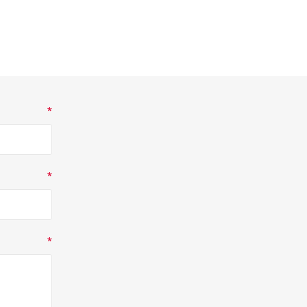
*
*
*