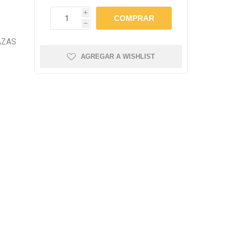
amentos
igiene
i
a (Cepillos, peines y
 Antiparasitarios
h
ostoperatorio
AZAS
lgas y Antiparasitarios
AGREGAR A WISHLIST
los Postoperatorio