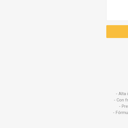
- Alta
- Con f
- Pre
- Fórmul