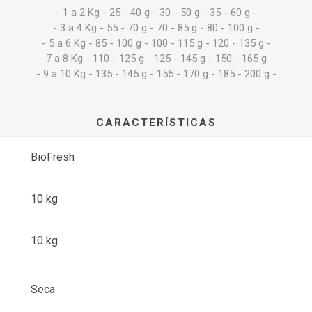
- 1 a 2 Kg - 25 - 40 g - 30 - 50 g - 35 - 60 g -
- 3 a 4 Kg - 55 - 70 g - 70 - 85 g - 80 - 100 g -
- 5 a 6 Kg - 85 - 100 g - 100 - 115 g - 120 - 135 g -
- 7 a 8 Kg - 110 - 125 g - 125 - 145 g - 150 - 165 g -
- 9 a 10 Kg - 135 - 145 g - 155 - 170 g - 185 - 200 g -
CARACTERÍSTICAS
BioFresh
10 kg
10 kg
Seca