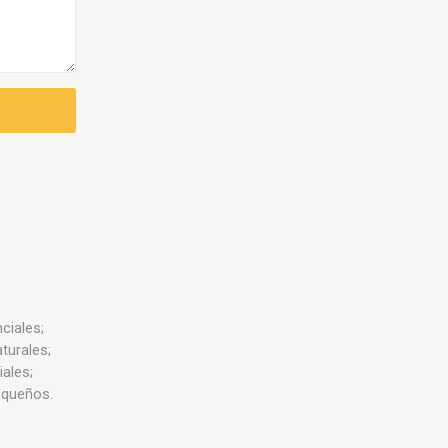
ciales;
turales;
iales;
pequeños.