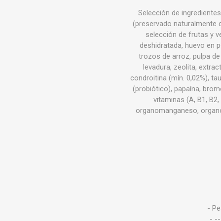
Selección de ingredientes
(preservado naturalmente c
selección de frutas y v
deshidratada, huevo en po
trozos de arroz, pulpa de
levadura, zeolita, extra
condroitina (mín. 0,02%), tau
(probiótico), papaína, brome
vitaminas (A, B1, B2,
organomanganeso, organozi
- Pe
- -