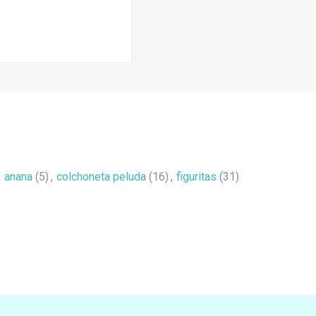
,
anana
(5)
,
colchoneta peluda
(16)
,
figuritas
(31)