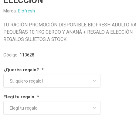
ELECCIÓN
Premios y Patés
Transportadoras
Medic
Primocao
Estética e H
eterinarias
Comedero y Bebedero
Kat Bom
N&D
Marca:
Biofresh
eterinarias
Juguetes
Estétic
Biofresh
Antipulgas y
tijeras)
Juguetes
Cachorreiros
Vet Life
Collares y Arneses
Three Dogs &
Artículos P
TU RACIÓN PROMOCIÓN DISPONIBLE BIOFRESH ADULTO R
Antipu
Chapitas identificatorias
Three Cats
Monello Bites
Rascadores
PEQUEÑAS 10,1KG CERDO Y ANANÁ + REGALO A ELECCIÓN
day
Shampoos
Artícu
Camas, Cuchas y
YowUp!
REGALOS SUJETOS A STOCK
Chapitas Identificatorias
Colchonetas
Camas y Cuchas
Casillas
Código:
113628
¿Querés regalo?
*
Elegí tu regalo
*