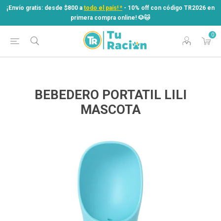
¡Envío gratis: desde $800 a
todo el país! *
- 10% off con código TR2026 en
primera compra online! ​🐶​🐱
0
¡Envío gratis: desde $800 a
todo el país! *
- 10% off con código TR2026 en
primera compra online! ​🐶​🐱
BEBEDERO PORTATIL LILI
MASCOTA