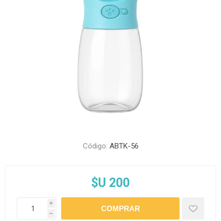
Código:
ABTK-56
$U 200
i
h