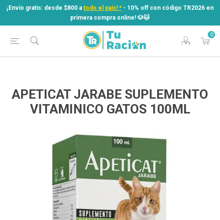
¡Envío gratis: desde $800 a
todo el país! *
- 10% off con código TR2026 en
primera compra online! ​🐶​🐱
0
¡Envío gratis: desde $800 a
todo el país! *
- 10% off con código TR2026 en
primera compra online! ​🐶​🐱
APETICAT JARABE SUPLEMENTO
VITAMINICO GATOS 100ML