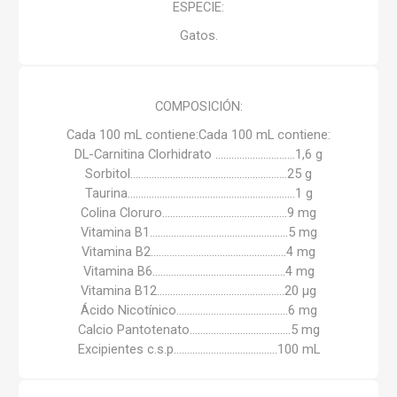
ESPECIE:
Gatos.
COMPOSICIÓN:
Cada 100 mL contiene:Cada 100 mL contiene:
DL-Carnitina Clorhidrato …………………………1,6 g
Sorbitol………………………………..…………………25 g
Taurina………………………………………..…………….1 g
Colina Cloruro……………….……..………………..9 mg
Vitamina B1……………………..…..…………………5 mg
Vitamina B2…………………….…..……………..….4 mg
Vitamina B6…………………………..…………..….4 mg
Vitamina B12…………….……………..………..….20 μg
Ácido Nicotínico…………………………….……..6 mg
Calcio Pantotenato………………………….…….5 mg
Excipientes c.s.p……………….………………..100 mL