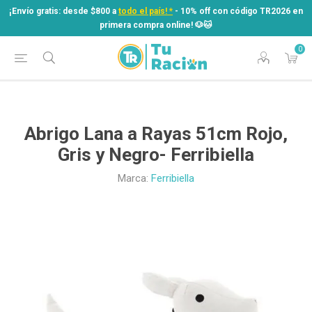
¡Envío gratis: desde $800 a
todo el país! *
- 10% off con código TR2026 en
primera compra online! ​🐶​🐱
0
¡Envío gratis: desde $800 a
todo el país! *
- 10% off con código TR2026 en
primera compra online! ​🐶​🐱
Abrigo Lana a Rayas 51cm Rojo,
Gris y Negro- Ferribiella
Marca:
Ferribiella